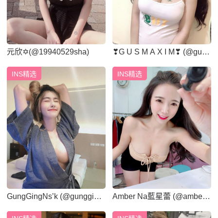
元欣✡︎(@19940529sha)
❣G U S M A X I M❣ (@gusj
ung_maxim)
INS精选
INS精选
GungGingNs’k (@gungging
Amber Na藍星蕾 (@ambern
nsk)
a_official)