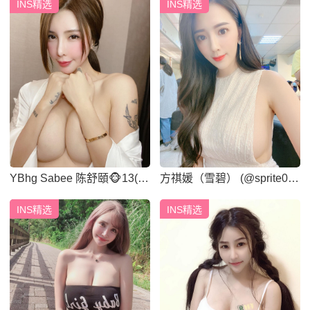
INS精选
INS精选
YBhg Sabee 陈舒頤🐵13(@
方祺媛（雪碧） (@sprite071
sabee996)
9ss)
INS精选
INS精选