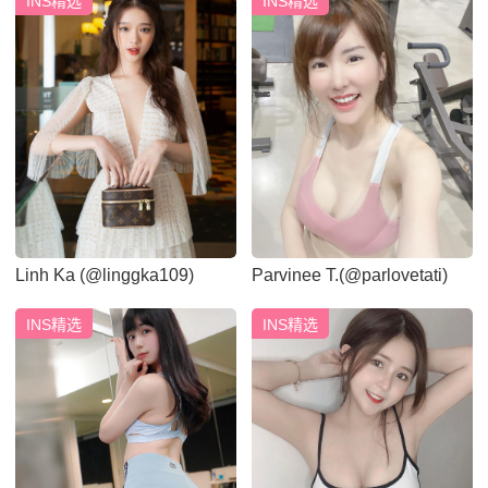
INS精选
INS精选
Linh Ka (@linggka109)
Parvinee T.(@parlovetati)
INS精选
INS精选